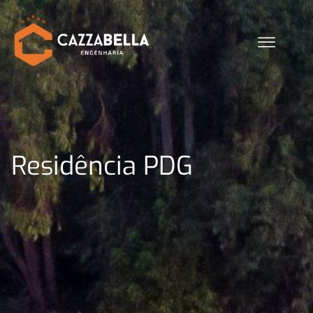
Ir
para
o
conteúdo
Residência PDG