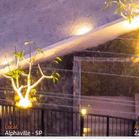
Local
Á
Alphaville - SP
2