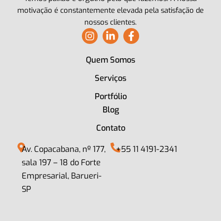
motivação é constantemente elevada pela satisfação de
nossos clientes.
I
L
F
n
i
a
s
n
c
Quem Somos
t
k
e
a
e
b
Serviços
g
d
o
r
i
o
Portfólio
a
n
k
Blog
m
-
-
i
f
Contato
n
Av. Copacabana, nº 177,
+55 11 4191-2341
sala 197 – 18 do Forte
Empresarial, Barueri-
SP