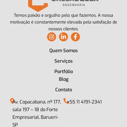
Temos paixão e orgulho pelo que fazemos. A nossa
motivação é constantemente elevada pela satisfação de
nossos clientes.
I
L
F
n
i
a
s
n
c
Quem Somos
t
k
e
a
e
b
Serviços
g
d
o
r
i
o
Portfólio
a
n
k
Blog
m
-
-
i
f
Contato
n
Av. Copacabana, nº 177,
+55 11 4191-2341
sala 197 – 18 do Forte
Empresarial, Barueri-
SP