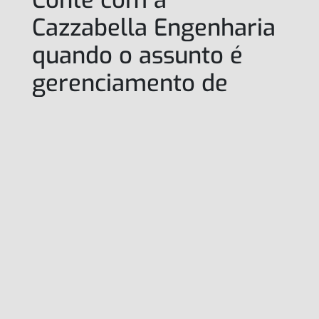
Cazzabella Engenharia
quando o assunto é
gerenciamento de
obras
Contar com o serviço de gerenciamento de
obras traz mais eficiência, controle e qualidade
ao projeto. Ao deixar essa tarefa nas mãos de
uma empresa especializada, você pode ter
mais tranquilidade, sabendo que sua obra está
sendo executada de forma adequada e que os
resultados finais atenderão às suas
expectativas.
E por falar em empresa especializada, se você
está procurando por excelentes e qualificados